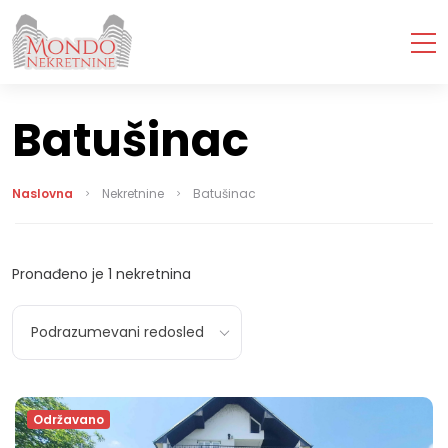
Batušinac
Naslovna
Nekretnine
Batušinac
Pronađeno je
1
nekretnina
Podrazumevani redosled
Održavano