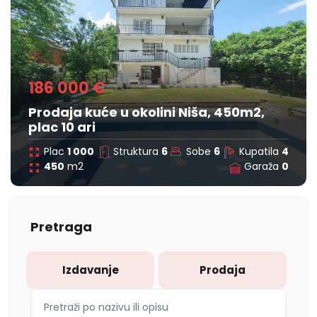
186 000 €
Prodaja kuće u okolini Niša, 450m2,
plac 10 ari
Plac
1 000
Struktura
6
Sobe
6
Kupatila
4
450
m2
Garaža
0
Pretraga
Izdavanje
Prodaja