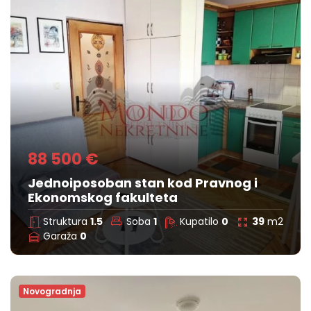
88 500 €
Jednoiposoban stan kod Pravnog i
Ekonomskog fakulteta
Struktura
1.5
Soba
1
Kupatilo
0
39
m2
Garaža
0
Novogradnja