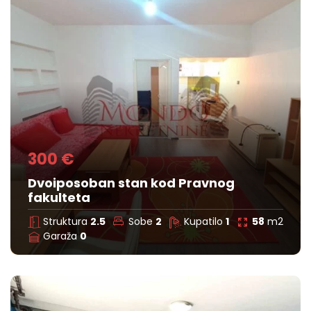
300 €
Dvoiposoban stan kod Pravnog
fakulteta
Struktura
2.5
Sobe
2
Kupatilo
1
58
m2
Garaža
0