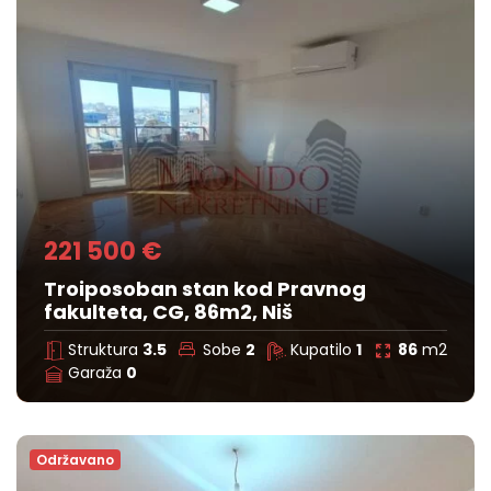
221 500 €
Troiposoban stan kod Pravnog
fakulteta, CG, 86m2, Niš
Struktura
3.5
Sobe
2
Kupatilo
1
86
m2
Garaža
0
Održavano