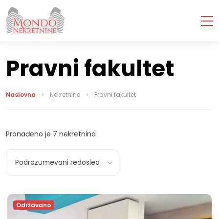
Pravni fakultet
Naslovna
Nekretnine
Pravni fakultet
Pronađeno je
7
nekretnina
Podrazumevani redosled
Održavano