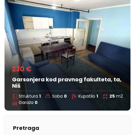
230 €
Garsonjera kod pravnog fakulteta, ta,
Niš
Struktura
1
Soba
0
Kupatilo
1
25
m2
Garaža
0
Pretraga