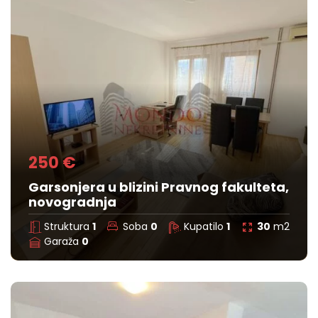
250 €
Garsonjera u blizini Pravnog fakulteta,
novogradnja
Struktura
1
Soba
0
Kupatilo
1
30
m2
Garaža
0