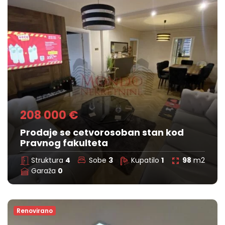
208 000 €
Prodaje se cetvorosoban stan kod
Pravnog fakulteta
Struktura
4
Sobe
3
Kupatilo
1
98
m2
Garaža
0
Renovirano