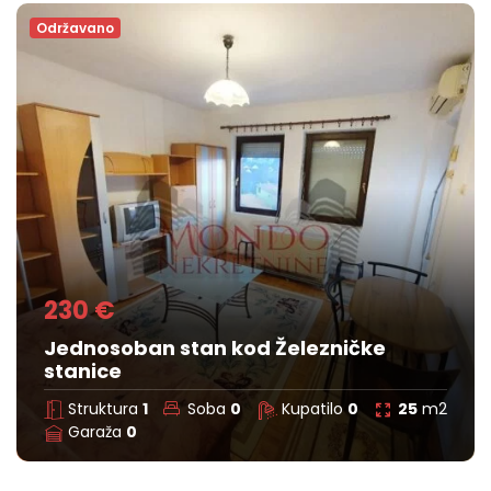
Održavano
230 €
Jednosoban stan kod Železničke
stanice
Struktura
1
Soba
0
Kupatilo
0
25
m2
Garaža
0