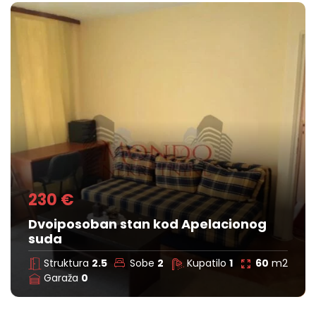
230 €
Dvoiposoban stan kod Apelacionog
suda
Struktura
2.5
Sobe
2
Kupatilo
1
60
m2
Garaža
0