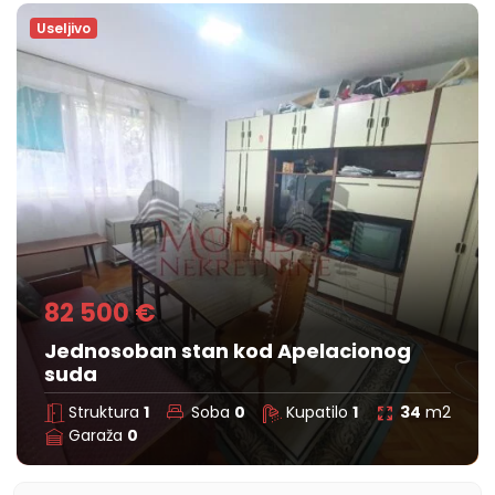
Useljivo
82 500 €
Jednosoban stan kod Apelacionog
suda
Struktura
1
Soba
0
Kupatilo
1
34
m2
Garaža
0