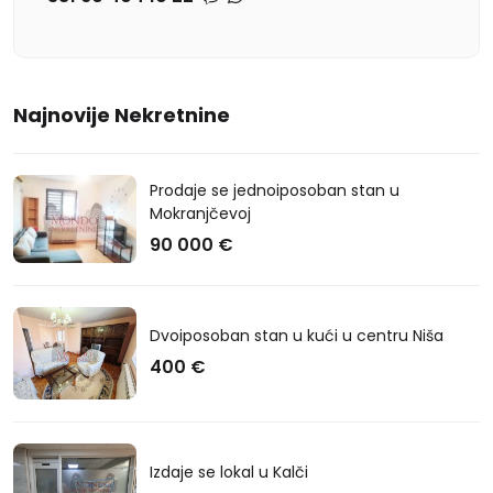
Najnovije Nekretnine
Prodaje se jednoiposoban stan u
Mokranjčevoj
90 000 €
Dvoiposoban stan u kući u centru Niša
400 €
Izdaje se lokal u Kalči