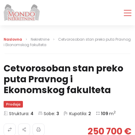
Naslovna
Nekretnine
Cetvorosoban stan preko puta Pravnog
i Ekonomskog fakulteta
Cetvorosoban stan preko
puta Pravnog i
Ekonomskog fakulteta
Prodaja
2
Struktura:
4
Sobe:
3
Kupatila:
2
109
m
250 700 €