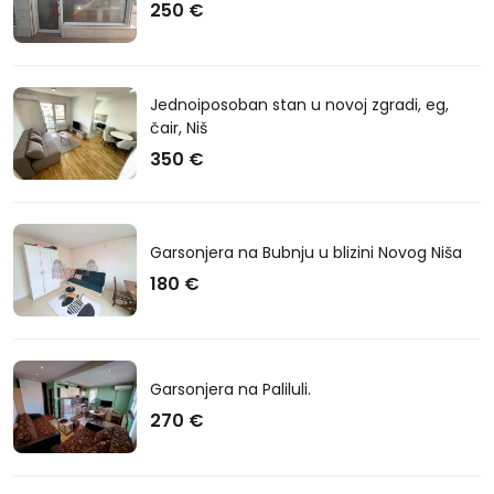
250 €
Jednoiposoban stan u novoj zgradi, eg,
čair, Niš
350 €
Garsonjera na Bubnju u blizini Novog Niša
180 €
Garsonjera na Paliluli.
270 €