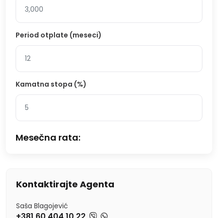
Period otplate (meseci)
Kamatna stopa (%)
Mesečna rata:
Kontaktirajte Agenta
Saša Blagojević
+381 60 404 10 22