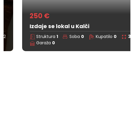
250 €
Izdaje se lokal u Kalči
Struktura
1
Soba
0
Kupatilo
0
32
m2
Garaža
0