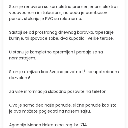
Stan je renoviran sa kompletno premenjenom elektro i
vodovodnom instalacijom, na podu je bambusov
parket, stolarija je PVC sa roletnama.
Sastoji se od prostranog dnevnog boravka, trpezarije,
kuhinje, tri spavace sobe, dva kupatila i velike terase.
U stanu je kompletno opremljen i pordaje se sa
namestajem.
Stan je uknjizen kao Svojina privatna 1/1 sa upotrebnom
dozvolom!
Za više informacija slobodno pozovite na telefon.
Ovo je samo deo naše ponude, slične ponude kao što
je ova možete pogledati na našem sajtu.
Agencija Mondo Nekretnine, reg. br. 714.