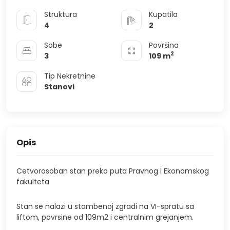
Struktura
Kupatila
4
2
Sobe
Površina
2
3
109
m
Tip Nekretnine
Stanovi
Opis
Cetvorosoban stan preko puta Pravnog i Ekonomskog
fakulteta
Stan se nalazi u stambenoj zgradi na VI-spratu sa
liftom, povrsine od 109m2 i centralnim grejanjem.