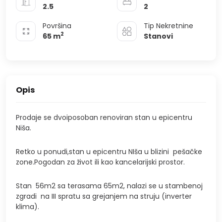
2.5
2
Površina
Tip Nekretnine
2
65
m
Stanovi
Opis
Prodaje se dvoiposoban renoviran stan u epicentru
Niša.
Retko u ponudi,stan u epicentru NIša u blizini pešačke
zone.Pogodan za život ili kao kancelarijski prostor.
Stan 56m2 sa terasama 65m2, nalazi se u stambenoj
zgradi na III spratu sa grejanjem na struju (inverter
klima).