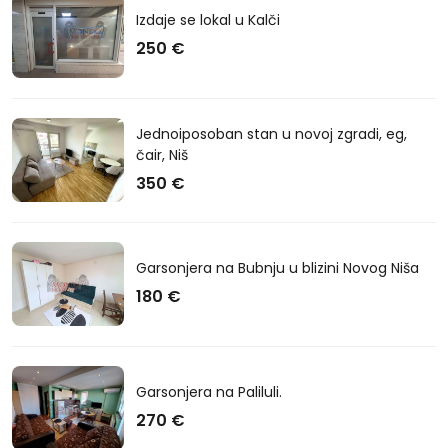
Izdaje se lokal u Kalči
250 €
Jednoiposoban stan u novoj zgradi, eg,
čair, Niš
350 €
Garsonjera na Bubnju u blizini Novog Niša
180 €
Garsonjera na Paliluli.
270 €