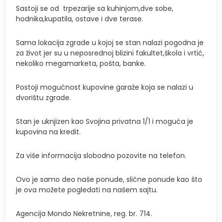
Sastoji se od trpezarije sa kuhinjom,dve sobe,
hodnika,kupatila, ostave i dve terase.
Sama lokacija zgrade u kojoj se stan nalazi pogodna je
za život jer su u neposrednoj blizini fakultet,škola i vrtić,
nekoliko megamarketa, pošta, banke.
Postoji mogućnost kupovine garaže koja se nalazi u
dvorištu zgrade.
Stan je uknjizen kao Svojina privatna 1/1 i moguća je
kupovina na kredit.
Za više informacija slobodno pozovite na telefon.
Ovo je samo deo naše ponude, slične ponude kao što
je ova možete pogledati na našem sajtu.
Agencija Mondo Nekretnine, reg. br. 714.