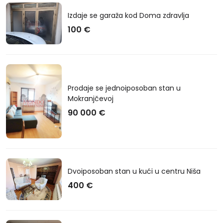
Izdaje se garaža kod Doma zdravlja
100 €
Prodaje se jednoiposoban stan u
Mokranjčevoj
90 000 €
Dvoiposoban stan u kući u centru Niša
400 €