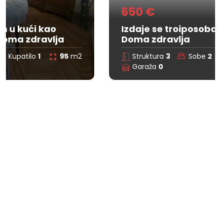
650 €
Izdaje se troiposoban stan u kući kod
Doma zdravlja
Struktura
3
Sobe
2
Kupatilo
0
95
m2
Garaža
0