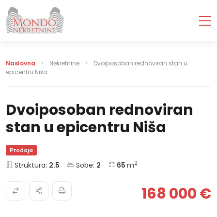
Naslovna
Nekretnine
Dvoiposoban rednoviran stan u
epicentru Niša
Dvoiposoban rednoviran
stan u epicentru Niša
Prodaja
2
Struktura:
2.5
Sobe:
2
65
m
168 000 €