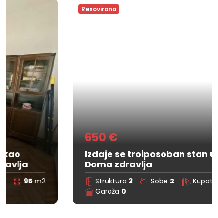
Renovirano
650 €
Izdaje se troiposoban stan u kući kod
Doma zdravlja
Struktura
3
Sobe
2
Kupatilo
0
95
m2
Garaža
0