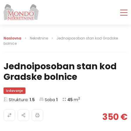
Naslovna
Nekretnine
Jednoiposoban stan kod Gradske
bolnice
Jednoiposoban stan kod
Gradske bolnice
Izdavanje
2
Struktura:
1.5
Soba
1
45
m
350 €