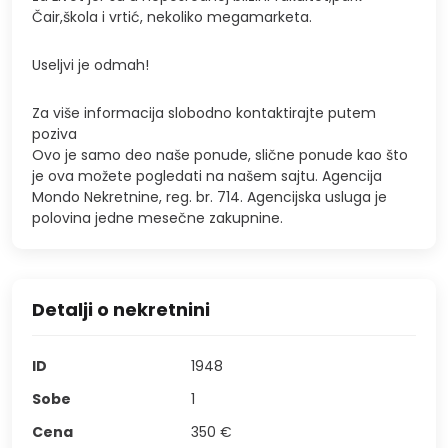
Čair,škola i vrtić, nekoliko megamarketa.
Useljvi je odmah!
Za više informacija slobodno kontaktirajte putem
poziva
Ovo je samo deo naše ponude, slične ponude kao što
je ova možete pogledati na našem sajtu. Agencija
Mondo Nekretnine, reg. br. 714. Agencijska usluga je
polovina jedne mesečne zakupnine.
Detalji o nekretnini
ID
1948
Sobe
1
Cena
350 €