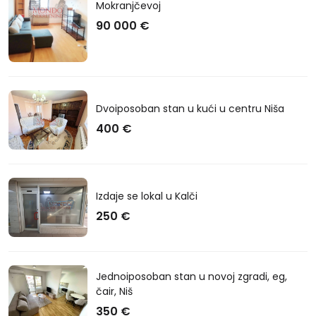
Mokranjčevoj
90 000 €
Dvoiposoban stan u kući u centru Niša
400 €
Izdaje se lokal u Kalči
250 €
Jednoiposoban stan u novoj zgradi, eg,
čair, Niš
350 €