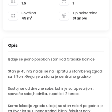
1.5
1
Površina
Tip Nekretnine
2
45
m
Stanovi
Opis
Izdaje se jednoiposoban stan kod Gradske bolnice
.
Stan je 45 m2 nalazi se na I spratu u stambenoj zgradi
sa liftom.Grejanje u stanu je centralno gradsko.
Sastoji se od dnevne sobe, kuhinje sa trpezarijom,
spavaće sobe,hodnika, kupatila i 2 terase.
Sama lokacija zgrade u kojoj se stan nalazi pogodna je
za život jer su u neposrednoj blizini fakultet,park