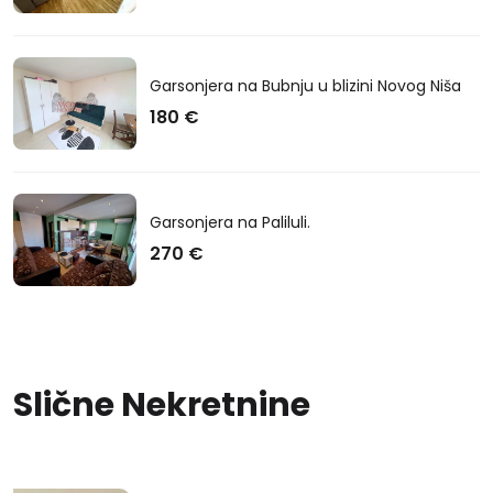
Garsonjera na Bubnju u blizini Novog Niša
180 €
Garsonjera na Paliluli.
270 €
Slične Nekretnine