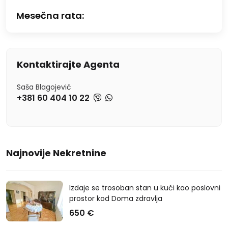
Mesečna rata:
Kontaktirajte Agenta
Saša Blagojević
+381 60 404 10 22
Najnovije Nekretnine
Izdaje se trosoban stan u kući kao poslovni
prostor kod Doma zdravlja
650 €