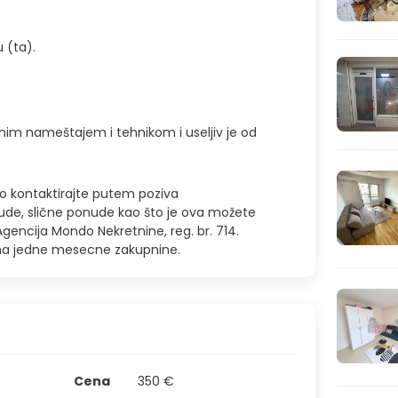
u (ta).
nim nameštajem i tehnikom i useljiv je od
no kontaktirajte putem poziva
de, slične ponude kao što je ova možete
gencija Mondo Nekretnine, reg. br. 714.
ina jedne mesecne zakupnine.
Cena
350 €