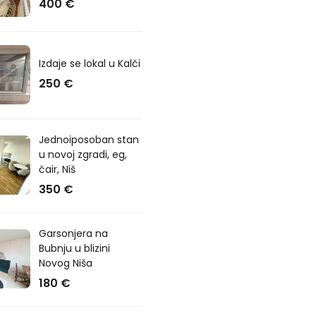
400 €
Izdaje se lokal u Kalči
250 €
Jednoiposoban stan
u novoj zgradi, eg,
čair, Niš
350 €
Garsonjera na
Bubnju u blizini
Novog Niša
180 €