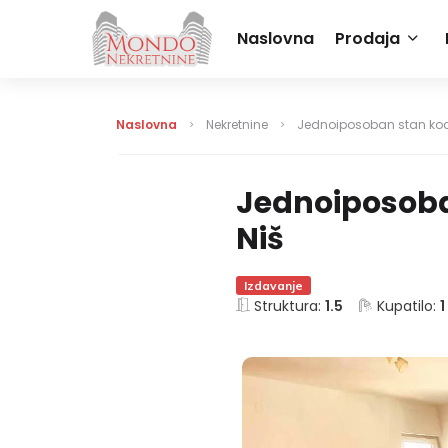
Naslovna
Prodaja
Naslovna
Nekretnine
Jednoiposoban stan kod š
Jednoiposoban
Niš
Izdavanje
Struktura:
1.5
Kupatilo:
1