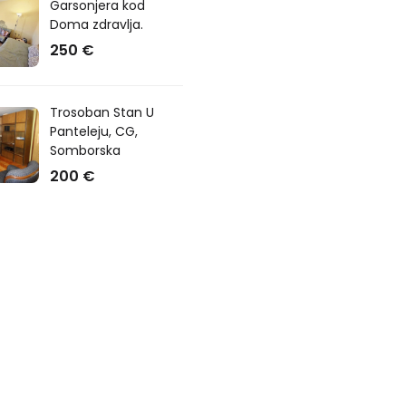
Garsonjera kod
Doma zdravlja.
250 €
Trosoban Stan U
Panteleju, CG,
Somborska
200 €