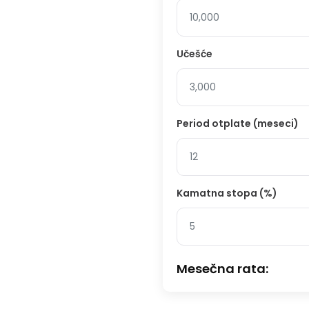
Učešće
Period otplate (meseci)
Kamatna stopa (%)
Mesečna rata: