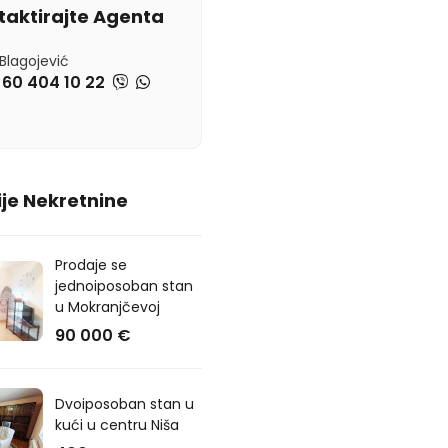
taktirajte Agenta
Blagojević
 60 404 10 22
je Nekretnine
Prodaje se
jednoiposoban stan
u Mokranjčevoj
90 000 €
Dvoiposoban stan u
kući u centru Niša