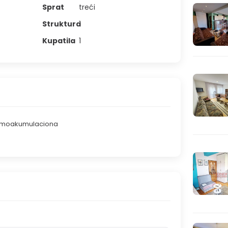
Sprat
treći
Struktura
1
Kupatila
1
rmoakumulaciona