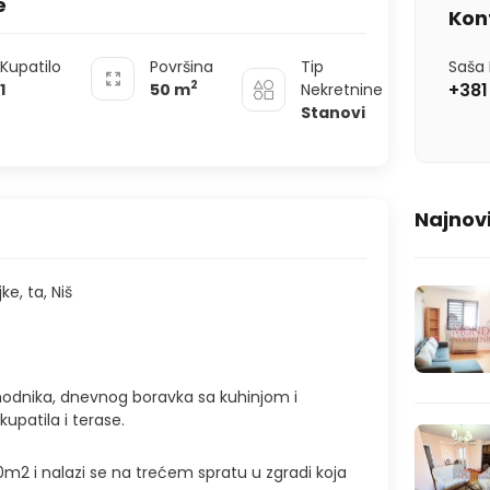
e
Kon
Kupatilo
Površina
Tip
Saša 
2
+381
1
50
m
Nekretnine
Stanovi
Najnovi
e, ta, Niš
 hodnika, dnevnog boravka sa kuhinjom i
upatila i terase.
m2 i nalazi se na trećem spratu u zgradi koja