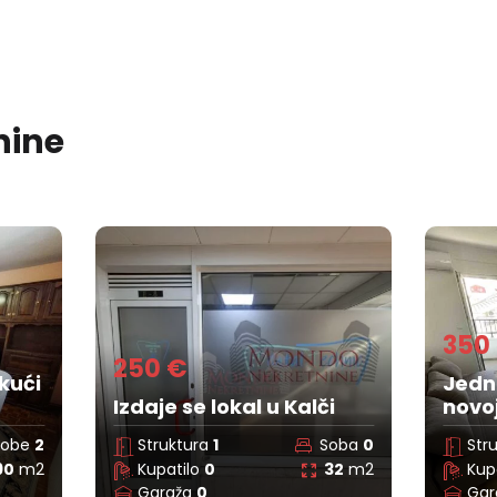
nine
Održa
350 €
180
Jednoiposoban stan u
Gars
i
novoj zgradi, eg, čair, Niš
blizi
oba
0
Struktura
1.5
Soba
0
Str
32
m2
Kupatilo
1
38
m2
Kup
Garaža
0
Gar