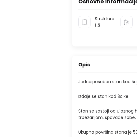
Osnovne informacij
Struktura
1.5
Opis
Jednoiposoban stan kod šojk
Izdaje se stan kod Šojke.
Stan se sastoji od ulaznog
trpezarijom, spavaće sobe, k
Ukupna površina stana je 50