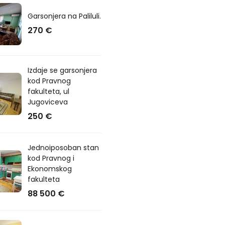
Garsonjera na Paliluli.
270 €
Izdaje se garsonjera
kod Pravnog
fakulteta, ul
Jugoviceva
250 €
Jednoiposoban stan
kod Pravnog i
Ekonomskog
fakulteta
88 500 €