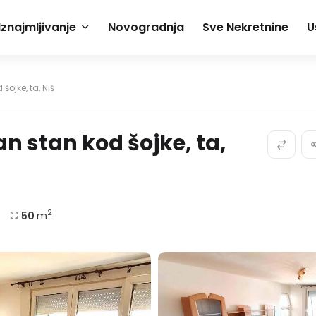
Iznajmljivanje
Novogradnja
Sve Nekretnine
U
ojke, ta, Niš
 stan kod šojke, ta,
2
50
m