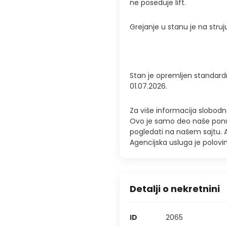
ne poseduje lift.
Grejanje u stanu je na struj
Stan je opremljen standard
01.07.2026.
Za više informacija slobod
Ovo je samo deo naše ponu
pogledati na našem sajtu. A
Agencijska usluga je polov
Detalji o nekretnini
ID
2065