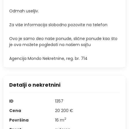
Odmah useljiv.
Za više informacija slobodno pozovite na telefon
Ovo je samo deo naše ponude, slične ponude kao što
je ova možete pogledati na našem sajtu
Agencija Mondo Nekretnine, reg. br. 714
Detalji o nekretnini
ID
1357
Cena
20 200 €
2
Površina
16
m