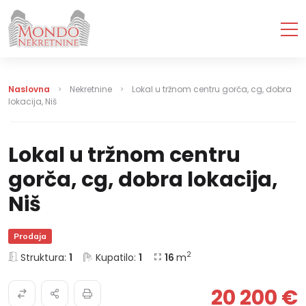
Naslovna
Nekretnine
Lokal u tržnom centru gorča, cg, dobra
lokacija, Niš
Lokal u tržnom centru
gorča, cg, dobra lokacija,
Niš
Prodaja
2
Struktura:
1
Kupatilo:
1
16
m
20 200 €