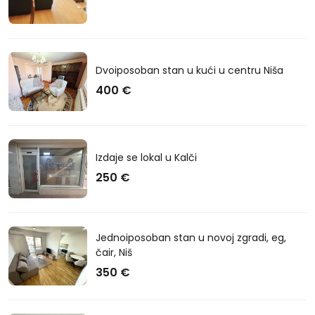
Dvoiposoban stan u kući u centru Niša
400 €
Izdaje se lokal u Kalči
250 €
Jednoiposoban stan u novoj zgradi, eg,
čair, Niš
350 €