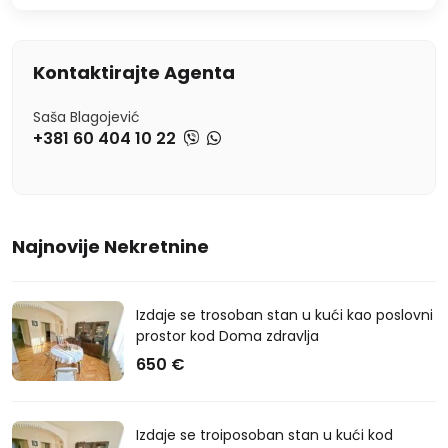
Kontaktirajte Agenta
Saša Blagojević
+381 60 404 10 22
Najnovije Nekretnine
Izdaje se trosoban stan u kući kao poslovni
prostor kod Doma zdravlja
650 €
Izdaje se troiposoban stan u kući kod