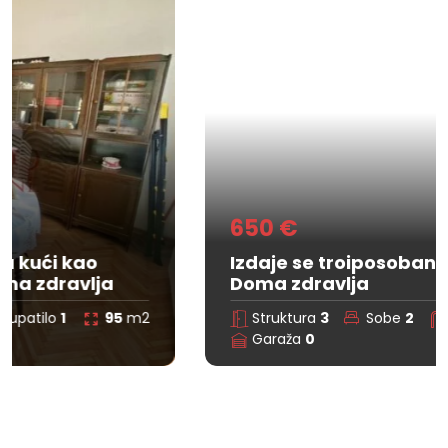
650 €
Izdaje se troiposoban stan u kući kod
Doma zdravlja
Struktura
3
Sobe
2
Kupatilo
0
95
m2
Garaža
0