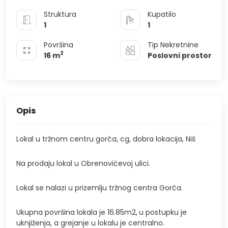
Struktura
Kupatilo
1
1
Površina
Tip Nekretnine
2
16
m
Poslovni prostor
Opis
Lokal u tržnom centru gorča, cg, dobra lokacija, Niš
Na prodaju lokal u Obrenovićevoj ulici.
Lokal se nalazi u prizemlju tržnog centra Gorča.
Ukupna površina lokala je 16.85m2,
u postupku je
uknjiženja, a grejanje u lokalu je centralno.