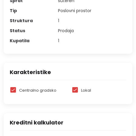
Sprat
suteren
Tip
Poslovni prostor
Struktura
1
Status
Prodaja
Kupatila
1
Karakteristike
Centralno gradsko
Lokal
Kreditni kalkulator