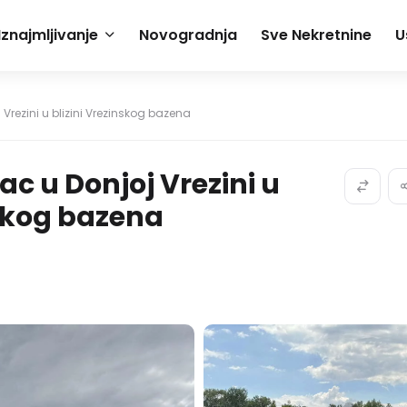
Iznajmljivanje
Novogradnja
Sve Nekretnine
U
Vrezini u blizini Vrezinskog bazena
ac u Donjoj Vrezini u
nskog bazena