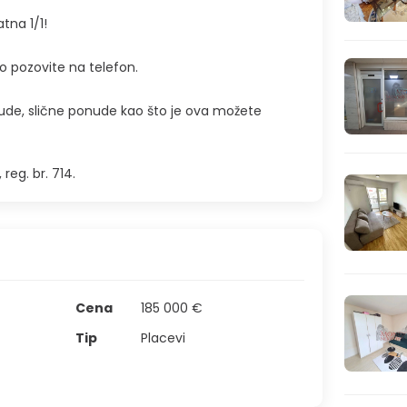
atna 1/1!
o pozovite na telefon.
de, slične ponude kao što je ova možete
reg. br. 714.
Cena
185 000 €
Tip
Placevi