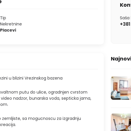
e
Kon
Tip
Saša 
+381
Nekretnine
Placevi
Najnovi
zini u blizini Vrezinskog bazena
asvaltnom putu do ulice, ogradnjen cvrstom
 video nadzor, bunarska voda, septicka jama,
zlom.
o zemljiste, sa mogucnoscu za izgradnju
kreacija.