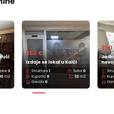
nine
Održa
350 €
180
Jednoiposoban stan u
Gars
i
novoj zgradi, eg, čair, Niš
blizi
oba
0
Struktura
1.5
Soba
0
Str
32
m2
Kupatilo
1
38
m2
Kup
Garaža
0
Gar