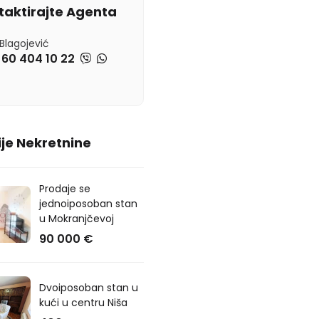
taktirajte Agenta
Blagojević
 60 404 10 22
je Nekretnine
Prodaje se
jednoiposoban stan
u Mokranjčevoj
90 000 €
Dvoiposoban stan u
kući u centru Niša