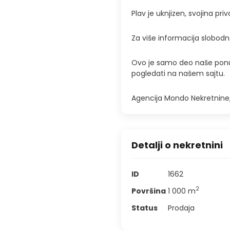
Plav je uknjizen, svojina priv
Za više informacija slobodn
Ovo je samo deo naše ponu
pogledati na našem sajtu.
Agencija Mondo Nekretnine, 
Detalji o nekretnini
ID
1662
2
Površina
1 000
m
Status
Prodaja