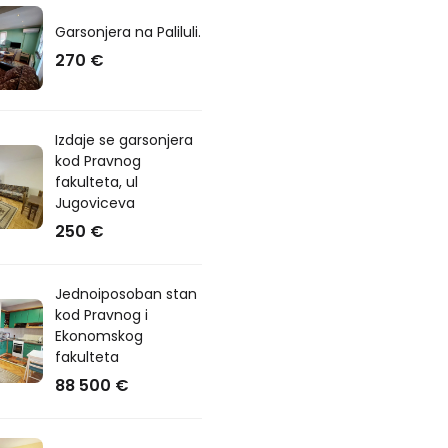
Garsonjera na Paliluli.
270 €
Izdaje se garsonjera
kod Pravnog
fakulteta, ul
Jugoviceva
250 €
Jednoiposoban stan
kod Pravnog i
Ekonomskog
fakulteta
88 500 €