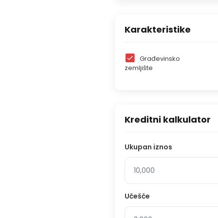
Karakteristike
Građevinsko
zemljište
Kreditni kalkulator
Ukupan iznos
Učešće