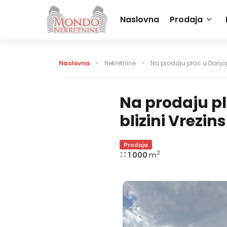
Naslovna
Prodaja
Naslovna
Nekretnine
Na prodaju plac u Donjoj 
Na prodaju pl
blizini Vrezi
Prodaja
2
1 000
m