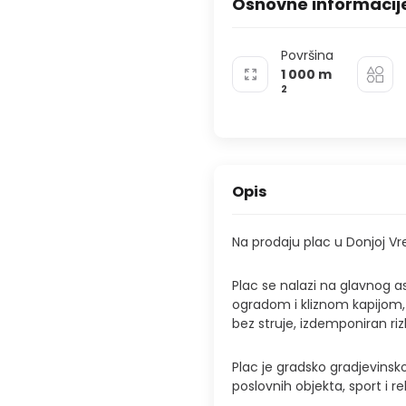
Osnovne informacij
Površina
1 000
m
2
Opis
Na prodaju plac u Donjoj Vre
Plac se nalazi na glavnog 
ogradom i kliznom kapijom,
bez struje, izdemponiran ri
Plac je gradsko gradjevinsk
poslovnih objekta, sport i re