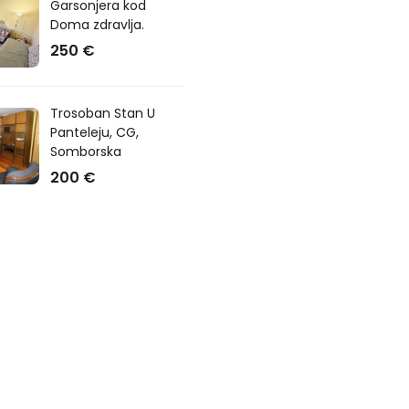
Garsonjera kod
Doma zdravlja.
250 €
Trosoban Stan U
Panteleju, CG,
Somborska
200 €