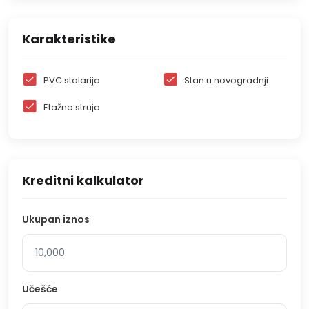
Karakteristike
PVC stolarija
Stan u novogradnji
Etažno struja
Kreditni kalkulator
Ukupan iznos
Učešće