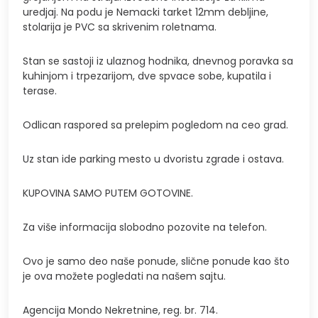
uredjaj. Na podu je Nemacki tarket 12mm debljine,
stolarija je PVC sa skrivenim roletnama.
Stan se sastoji iz ulaznog hodnika, dnevnog poravka sa
kuhinjom i trpezarijom, dve spvace sobe, kupatila i
terase.
Odlican raspored sa prelepim pogledom na ceo grad.
Uz stan ide parking mesto u dvoristu zgrade i ostava.
KUPOVINA SAMO PUTEM GOTOVINE.
Za više informacija slobodno pozovite na telefon.
Ovo je samo deo naše ponude, slične ponude kao što
je ova možete pogledati na našem sajtu.
Agencija Mondo Nekretnine, reg. br. 714.