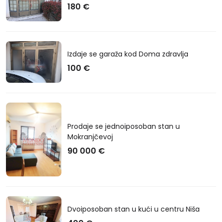
180 €
Izdaje se garaža kod Doma zdravlja
100 €
Prodaje se jednoiposoban stan u
Mokranjčevoj
90 000 €
Dvoiposoban stan u kući u centru Niša