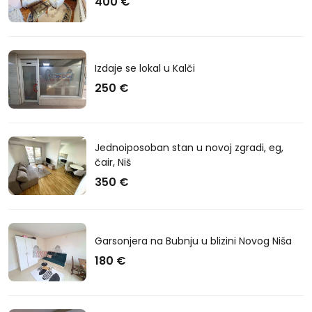
400 €
Izdaje se lokal u Kalči
250 €
Jednoiposoban stan u novoj zgradi, eg,
čair, Niš
350 €
Garsonjera na Bubnju u blizini Novog Niša
180 €