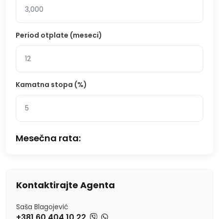
Period otplate (meseci)
Kamatna stopa (%)
Mesečna rata:
Kontaktirajte Agenta
Saša Blagojević
+381 60 404 10 22