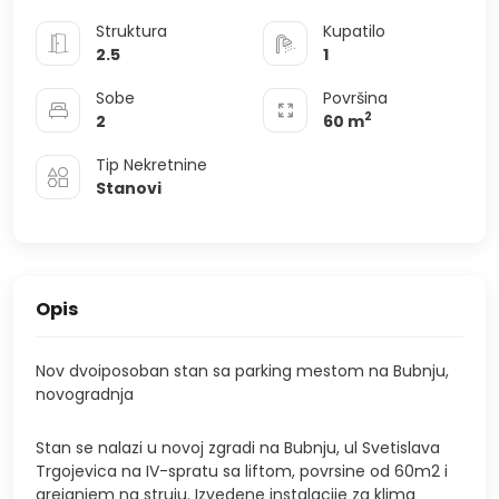
Struktura
Kupatilo
2.5
1
Sobe
Površina
2
2
60
m
Tip Nekretnine
Stanovi
Opis
Nov dvoiposoban stan sa parking mestom na Bubnju,
novogradnja
Stan se nalazi u novoj zgradi na Bubnju, ul Svetislava
Trgojevica na IV-spratu sa liftom, povrsine od 60m2 i
grejanjem na struju. Izvedene instalacije za klima