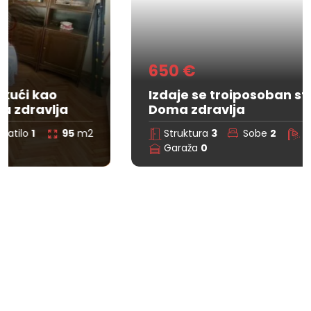
650 €
Izdaje se troiposoban stan u kući kod
Doma zdravlja
Struktura
3
Sobe
2
Kupatilo
0
95
m2
Garaža
0