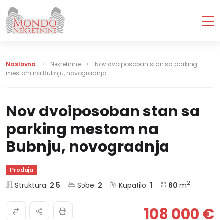
Naslovna
Nekretnine
Nov dvoiposoban stan sa parking
mestom na Bubnju, novogradnja
Nov dvoiposoban stan sa
parking mestom na
Bubnju, novogradnja
Prodaja
2
Struktura:
2.5
Sobe:
2
Kupatilo:
1
60
m
108 000 €