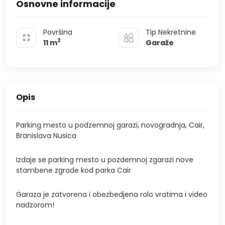
Osnovne informacije
Površina
Tip Nekretnine
2
11
m
Garaže
Opis
Parking mesto u podzemnoj garazi, novogradnja, Cair,
Branislava Nusica
Izdaje se parking mesto u pozdemnoj zgarazi nove
stambene zgrade kod parka Cair
Garaza je zatvorena i obezbedjena rolo vratima i video
nadzorom!