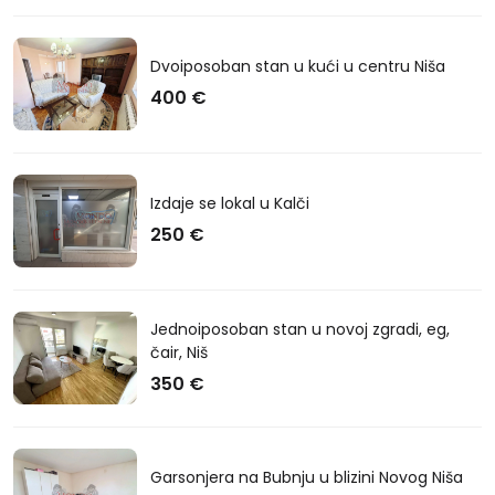
Dvoiposoban stan u kući u centru Niša
400 €
Izdaje se lokal u Kalči
250 €
Jednoiposoban stan u novoj zgradi, eg,
čair, Niš
350 €
Garsonjera na Bubnju u blizini Novog Niša