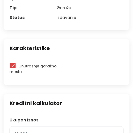
Tip
Garaže
Status
Izdavanje
Karakteristike
Unutrašnje garažno
mesto
Kreditni kalkulator
Ukupan iznos