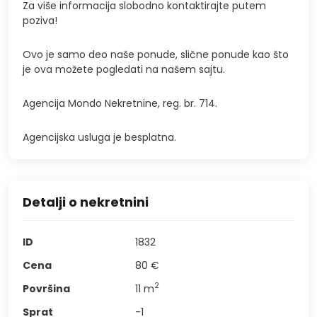
Za više informacija slobodno kontaktirajte putem
poziva!
Ovo je samo deo naše ponude, slične ponude kao što
je ova možete pogledati na našem sajtu.
Agencija Mondo Nekretnine, reg. br. 714.
Agencijska usluga je besplatna.
Detalji o nekretnini
ID
1832
Cena
80 €
2
Površina
11
m
Sprat
-1