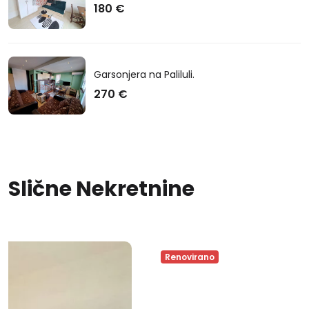
180 €
Garsonjera na Paliluli.
270 €
Slične Nekretnine
Renovirano