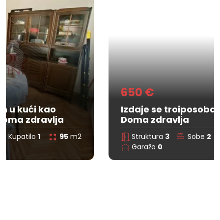
650 €
Izdaje se troiposoban stan u kući kod
Doma zdravlja
Struktura
3
Sobe
2
Kupatilo
0
95
m2
Garaža
0