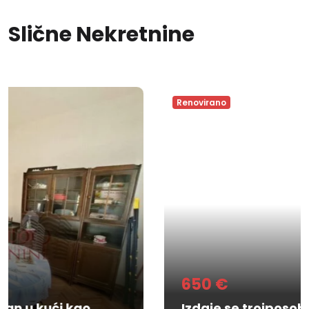
Slične Nekretnine
Renovirano
650 €
Izdaje se troiposoban stan u kući kod