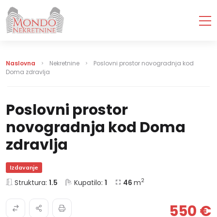
Naslovna
Nekretnine
Poslovni prostor novogradnja kod
Doma zdravlja
Poslovni prostor
novogradnja kod Doma
zdravlja
Izdavanje
2
Struktura:
1.5
Kupatilo:
1
46
m
550 €