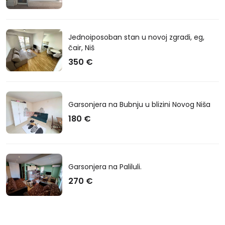
Jednoiposoban stan u novoj zgradi, eg,
čair, Niš
350 €
Garsonjera na Bubnju u blizini Novog Niša
180 €
Garsonjera na Paliluli.
270 €