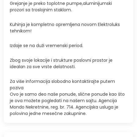
Grejanje je preko toplotne pumpe,aluminijumski
prozori sa troslojnim staklom.
Kuhinja je kompletno opremljena novom Elektroluks
tehnikom!
Izdaje se na duži vremenski period.
Zbog svoje lokacije i strukture poslovni prostor je
idealan za sve vrste delatnosti.
Za više informacija slobodno kontaktirajte putem
poziva
Ovo je samo deo naše ponude, slične ponude kao što
je ova možete pogledati na našem sajtu. Agencija
Mondo Nekretnine, reg. br. 714. Agencijska usluga je
polovina jedne mesečne zakupnine.