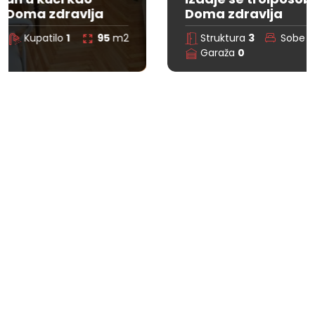
Doma zdravlja
Struktura
3
Sobe
2
Kupatilo
0
95
m2
Garaža
0