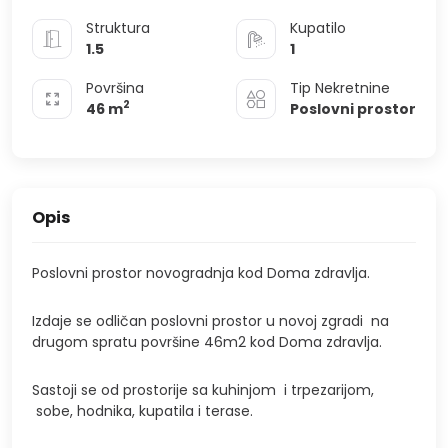
Struktura
Kupatilo
1.5
1
Površina
Tip Nekretnine
2
46
m
Poslovni prostor
Opis
Poslovni prostor novogradnja kod Doma zdravlja.
Izdaje se odličan poslovni prostor u novoj zgradi na
drugom spratu površine 46m2 kod Doma zdravlja.
Sastoji se od prostorije sa kuhinjom i trpezarijom,
sobe, hodnika, kupatila i terase.