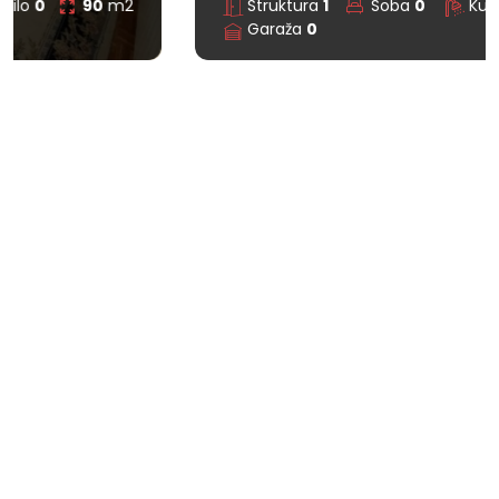
Struktura
1
Soba
0
Kupatilo
0
32
m2
Garaža
0