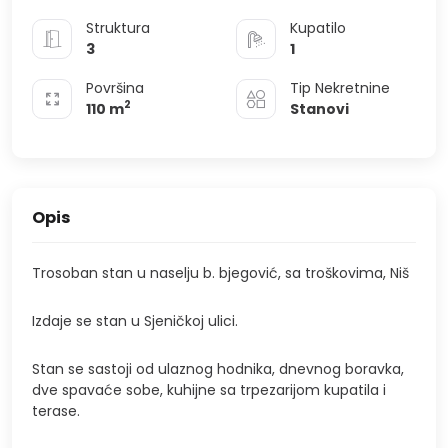
Struktura
Kupatilo
3
1
Površina
Tip Nekretnine
2
110
m
Stanovi
Opis
Trosoban stan u naselju b. bjegović, sa troškovima, Niš
Izdaje se stan u Sjeničkoj ulici.
Stan se sastoji od ulaznog hodnika, dnevnog boravka,
dve spavaće sobe, kuhijne sa trpezarijom kupatila i
terase.