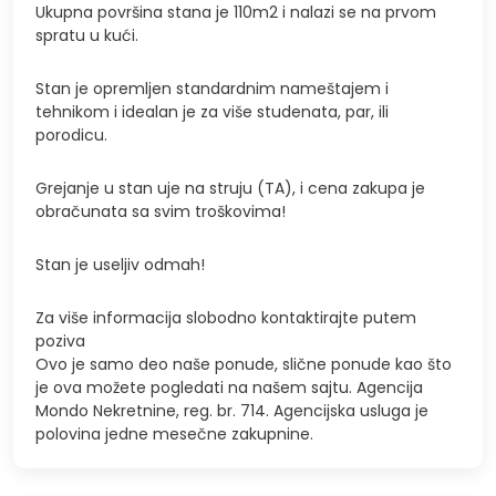
Ukupna površina stana je 110m2 i nalazi se na prvom
spratu u kući.
Stan je opremljen standardnim nameštajem i
tehnikom i idealan je za više studenata, par, ili
porodicu.
Grejanje u stan uje na struju (TA), i cena zakupa je
obračunata sa svim troškovima!
Stan je useljiv odmah!
Za više informacija slobodno kontaktirajte putem
poziva
Ovo je samo deo naše ponude, slične ponude kao što
je ova možete pogledati na našem sajtu. Agencija
Mondo Nekretnine, reg. br. 714. Agencijska usluga je
polovina jedne mesečne zakupnine.