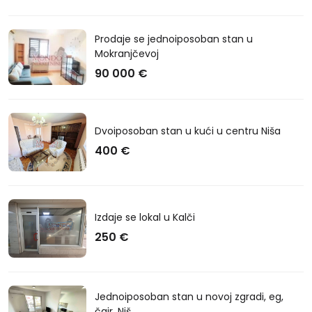
Prodaje se jednoiposoban stan u
Mokranjčevoj
90 000 €
Dvoiposoban stan u kući u centru Niša
400 €
Izdaje se lokal u Kalči
250 €
Jednoiposoban stan u novoj zgradi, eg,
čair, Niš