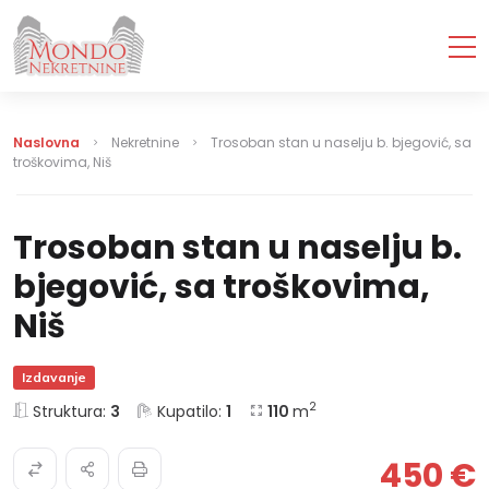
Naslovna
Nekretnine
Trosoban stan u naselju b. bjegović, sa
troškovima, Niš
Trosoban stan u naselju b.
bjegović, sa troškovima,
Niš
Izdavanje
2
Struktura:
3
Kupatilo:
1
110
m
450 €