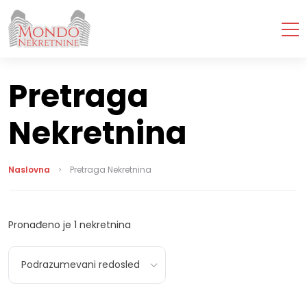
Pretraga
Nekretnina
Naslovna
Pretraga Nekretnina
Pronađeno je
1
nekretnina
Podrazumevani redosled