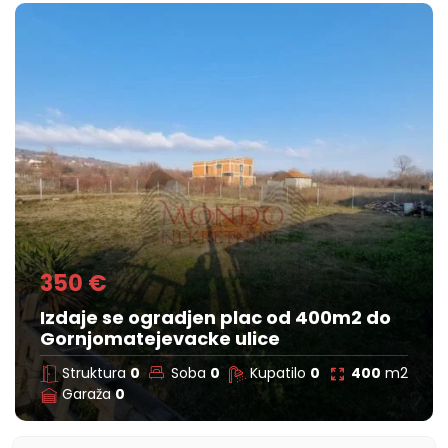
350 €
Izdaje se ogradjen plac od 400m2 do
Gornjomatejevacke ulice
Struktura
0
Soba
0
Kupatilo
0
400
m2
Garaža
0