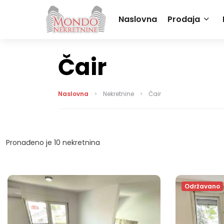
Naslovna
Prodaja
Čair
Naslovna
Nekretnine
Čair
Pronađeno je
10
nekretnina
Održavano