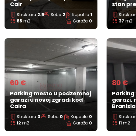
Cair
stan pr
Struktura
2.5
Sobe
2
Kupatilo
1
Struktu
68
m2
Garaža
0
37
m2
60 €
80 €
Parking mesto u podzemnoj
Parking
garazi u novoj zgradi kod
garazi, 
Caira
Branisl
Struktura
0
Soba
0
Kupatilo
0
Struktu
12
m2
Garaža
0
11
m2