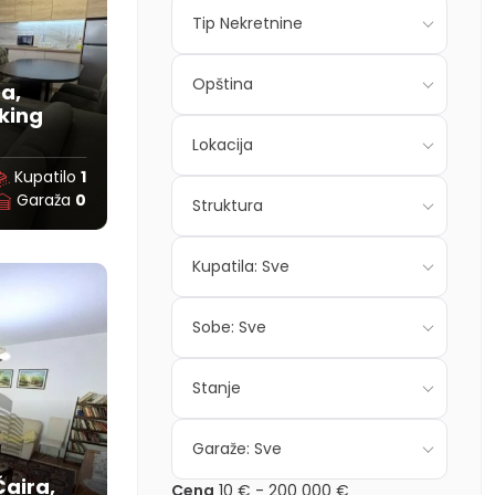
Tip Nekretnine
Opština
a,
king
Lokacija
Kupatilo
1
Garaža
0
Struktura
Kupatila: Sve
Sobe: Sve
Stanje
Garaže: Sve
Čaira,
Cena
10 €
-
200 000 €