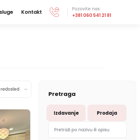
Pozovite nas:
sluge
Kontakt
+381 060 541 21 81
redosled
Pretraga
Izdavanje
Prodaja