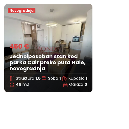
Novogradnja
450 €
Jednoiposoban stan kod
parka Cair preko puta Hale,
novogradnja
Struktura
1.5
Soba
1
Kupatilo
1
49
m2
Garaža
0