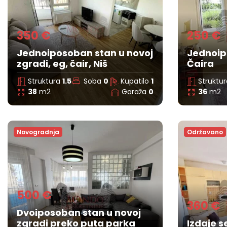
350 €
250 €
Jednoiposoban stan u novoj
Jednoip
zgradi, eg, čair, Niš
Čaira
Struktura
1.5
Soba
0
Kupatilo
1
Struktu
38
m2
Garaža
0
36
m2
Novogradnja
Održavano
500 €
360 €
Dvoiposoban stan u novoj
zgradi preko puta parka
Izdaje 