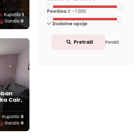
Površina
0
-
1 000
Kupatilo
1
Garaža
0
Dodatne opcije
Pretraži
Poništi
soban
ka Cair,
Kupatilo
0
Garaža
0