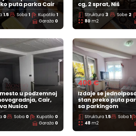
eko puta parka Cair
cg, 2 sprat, Niš
ra
1.5
Soba
1
Kupatilo
1
Struktura
3
Sobe
2
Garaža
0
80
m2
400 €
 mesto u podzemnoj
Izdaje se jednoipo
novogradnja, Cair,
stan preko puta par
ava Nusica
sa parkingom
ra
0
Soba
0
Kupatilo
0
Struktura
1.5
Soba
1
Garaža
0
48
m2