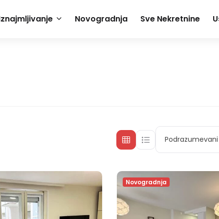
Iznajmljivanje
Novogradnja
Sve Nekretnine
U
Podrazumevani 
Novogradnja