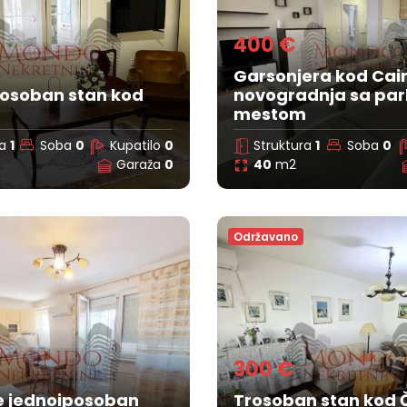
400 €
Garsonjera kod Cair
osoban stan kod
novogradnja sa par
mestom
ra
1
Soba
0
Kupatilo
0
Struktura
1
Soba
0
Garaža
0
40
m2
Održavano
300 €
se jednoiposoban
Trosoban stan kod 