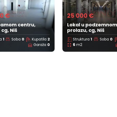
0 €
25 000 €
 samom centru,
Lokal u podzemno
 cg, Niš
prolazu, cg, Niš
ra
1
Soba
0
Kupatila
2
Struktura
1
Soba
0
Garaža
0
6
m2