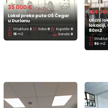
35 000 €
124 00
Lokal preko puta OŠ Čegar
Ulicni lo
u Durlanu
lokaciji,
Struktura
2
Soba
0
Kupatilo
0
80m2
16
m2
Garaža
0
Struktu
80
m2