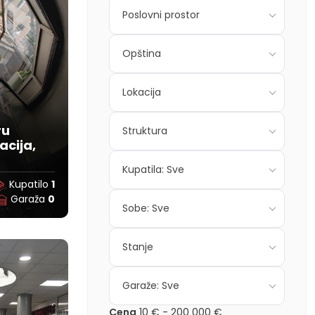
Poslovni prostor
Opština
Lokacija
ru
Struktura
acija,
Kupatila: Sve
Kupatilo
1
Garaža
0
Sobe: Sve
Stanje
Garaže: Sve
Cena
10 €
-
200 000 €