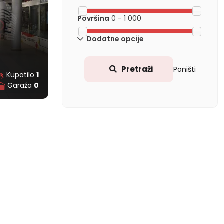
Površina
0
-
1 000
Dodatne opcije
m
Pretraži
Poništi
Kupatilo
1
Garaža
0