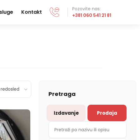
Pozovite nas:
sluge
Kontakt
+381 060 541 21 81
redosled
Pretraga
Izdavanje
Prodaja