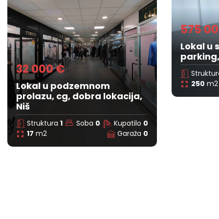
575 00
Lokal u
parking,
32 000 €
Struktu
250
m2
Lokal u podzemnom
prolazu, cg, dobra lokacija,
Niš
Struktura
1
Soba
0
Kupatilo
0
17
m2
Garaža
0