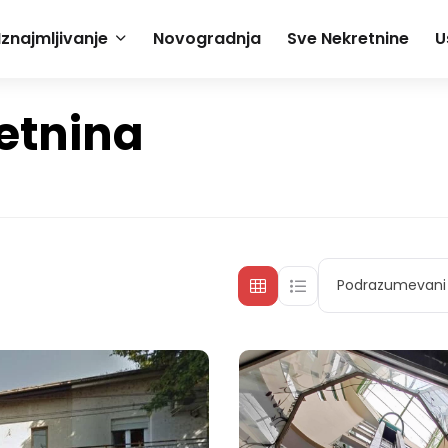
Iznajmljivanje
Novogradnja
Sve Nekretnine
U
etnina
Podrazumevani 